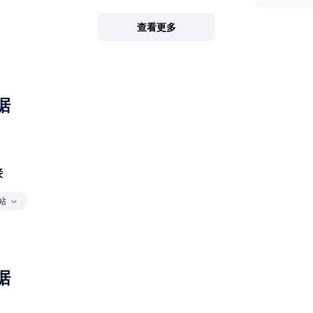
查看更多
据
接
站
据