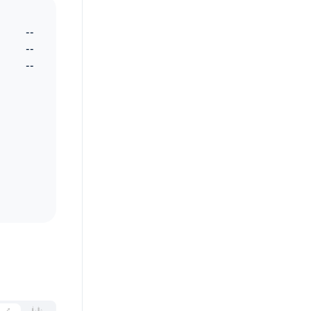
--
--
--