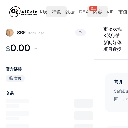
链上
K线
特色
数据
DEX
内容
VIP
市值
市场表现
SBF
#
-
StonkBase
K线行情
新闻媒体
0.00
$
--
项目数据
官方链接
官网
简介
Saf
交易
区，让