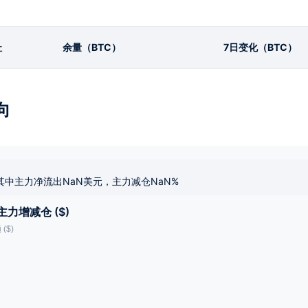
址
余量（BTC）
7日变化（BTC）
向
其中主力净流出NaN美元，主力减仓NaN%
主力增减仓 ($)