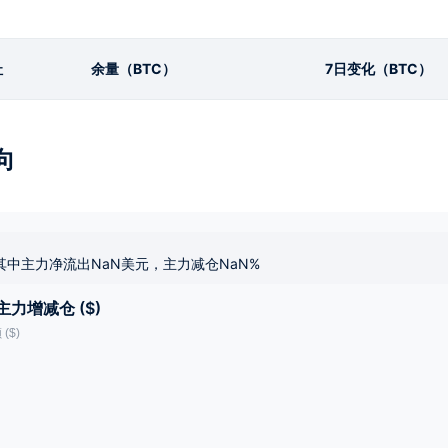
址
余量（BTC）
7日变化（BTC）
向
其中主力净流出NaN美元，主力减仓NaN%
主力增减仓 ($)