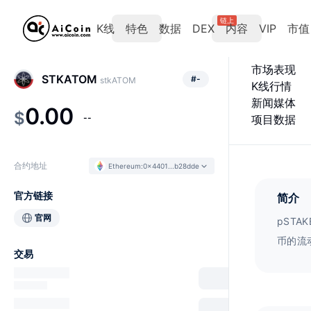
链上
K线
特色
数据
DEX
内容
VIP
市值
市场表现
STKATOM
#
-
stkATOM
K线行情
新闻媒体
0.00
$
--
项目数据
合约地址
Ethereum
:
0x4401...b28dde
官方链接
简介
官网
pST
币的流动
交易
于De
与价值