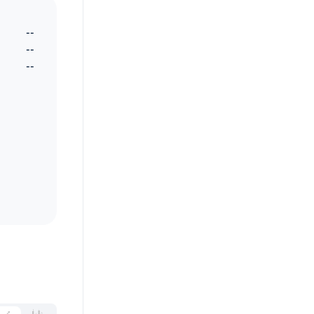
--
--
--