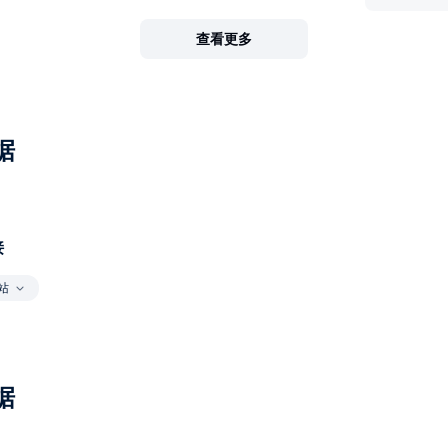
查看更多
据
接
站
据