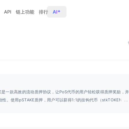
API
链上功能
排行
AI
AKE是一款高效的流动质押协议，让PoS代币的用户轻松获得质押奖励，
性。使用pSTAKE质押，用户可以获得1:1的挂钩代币（stkTOKEN）
...
Fi的收益增长，这些收益不仅限于质押奖励。为了让您的PoS代币产生更
，选择pSTAKE，享受高效、灵活的质押服务！