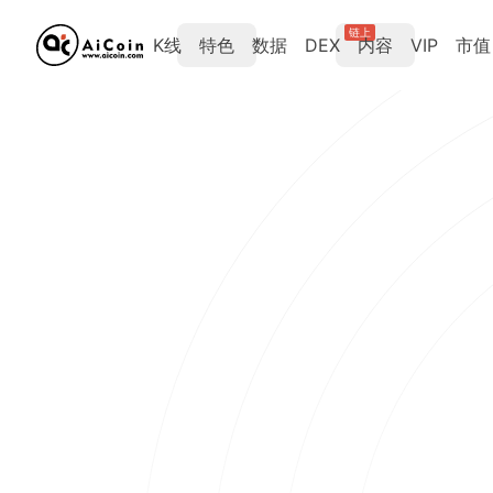
链上
K线
特色
数据
DEX
内容
VIP
市值