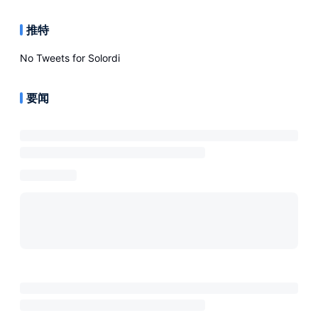
推特
No Tweets for
Solordi
要闻