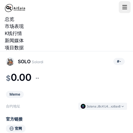
总览
市场表现
K线行情
新闻媒体
项目数据
SOLO
#
-
Solordi
0.00
$
--
Meme
合约地址
Solana
:
J8cKU4...xz6ax8
官方链接
官网