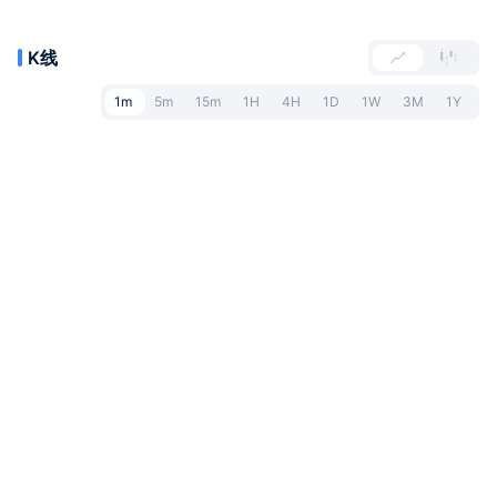
K线
1m
5m
15m
1H
4H
1D
1W
3M
1Y