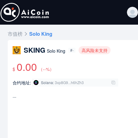
市值榜
Solo King
SKING
高风险未支持
#-
Solo King
0.00
$
（
--
%）
合约地址:
Solana
:
3xp8G9...h6hZh3
...