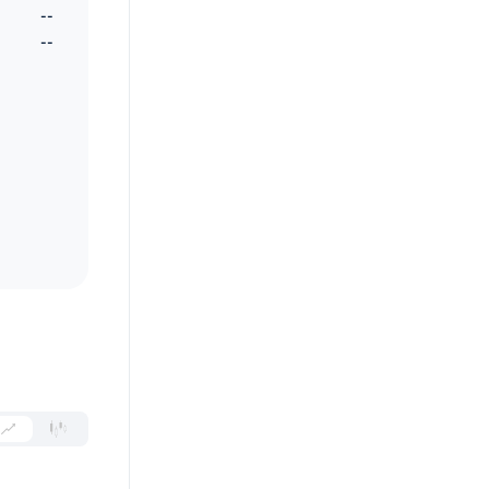
--
--