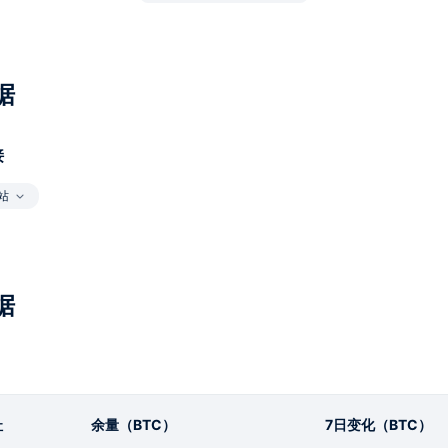
据
接
站
据
址
余量（BTC）
7日变化（BTC）