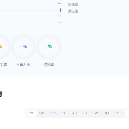
--
流通量
供应量
--
--
换手率
市值占比
流通率
情
1m
5m
15m
1H
4H
1D
1W
3M
1Y