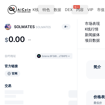
链上
K线
特色
数据
DEX
内容
VIP
市值
市场表现
SOLMATES
#
-
SOLMATES
K线行情
新闻媒体
0.00
$
--
项目数据
合约地址
Solana
:
8FSi8t...zT8XPS
官方链接
简介
官网
交易
价格表
最低价