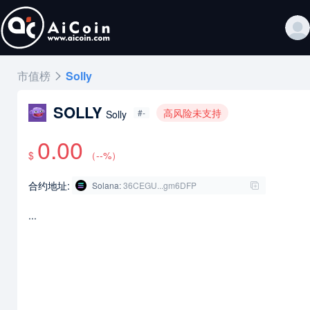
市值榜
Solly
SOLLY
高风险未支持
#-
Solly
0.00
$
（
--
%）
合约地址:
Solana
:
36CEGU...gm6DFP
...