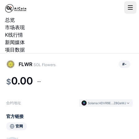
总览
市场表现
K线行情
新闻媒体
项目数据
FLWR
#
-
SOL Flowers
0.00
$
--
合约地址
Solana
:
HDVR9E...Z8QeMJ
官方链接
官网