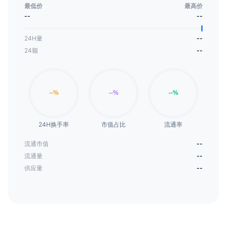
推出时，FLWR代币将得到2000 SOL LP的支持，价格
最低价
最高价
将由LP设置。随着时间的推移，FLWR代币也许会有所
--
--
变动，但我们相信它将继续成为我们业务成功的关键因
24H量
--
素之一。
24额
--
24H换手率
市值占比
流通率
流通市值
--
流通量
--
供应量
--