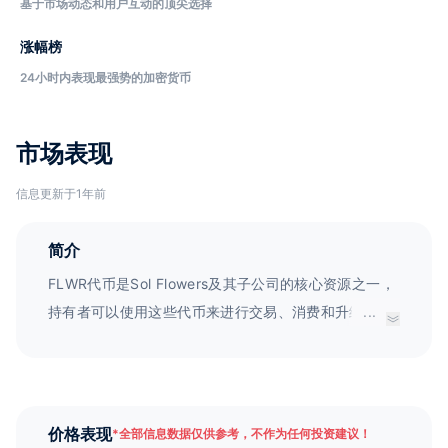
基于市场动态和用户互动的顶尖选择
涨幅榜
24小时内表现最强势的加密货币
市场表现
信息更新于1年前
简介
FLWR代币是Sol Flowers及其子公司的核心资源之一，
持有者可以使用这些代币来进行交易、消费和升级为独
...
特的1/1艺术品。此外，FLWR工具包还包括FLWR Pay
加密支付方式和FlowerShop加密电子商务网站，以便
人们可以方便快捷地进行在线交易和购买。FLWR代币
的初始供应量为20000000枚，价格为0.02 USDC。在
价格表现
*
全部信息数据仅供参考，不作为任何投资建议！