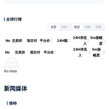
全球行情
全部
CEX
现货
永续
交割
24H净流
5m振幅
No
交易所
项目对
平台价
24H额
入
度
24H净流
5m振
No
交易所
项目对
平台价
入
幅度
No data
新闻媒体
推特