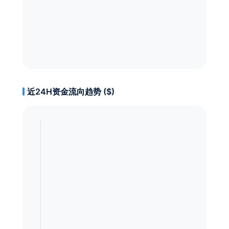
近24H资金流向趋势 ($)