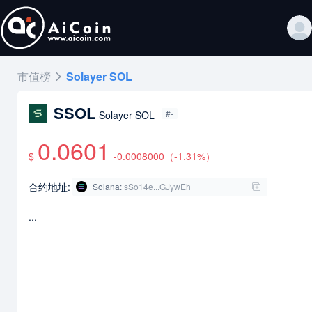
市值榜
Solayer SOL
SSOL
#-
Solayer SOL
0.0601
$
-0.0008000
（
-1.31
%）
合约地址:
Solana
:
sSo14e...GJywEh
...