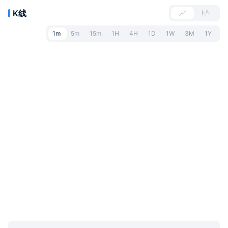
K线
1m
5m
15m
1H
4H
1D
1W
3M
1Y