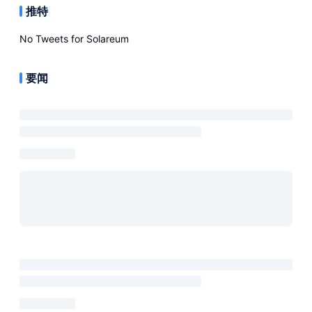
推特
No Tweets for
Solareum
要闻