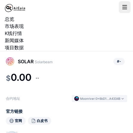
总览
市场表现
K线行情
新闻媒体
项目数据
SOLAR
#
-
Solarbeam
0.00
$
--
合约地址
Moonriver
:
0x6bD1...A4334B
官方链接
官网
白皮书