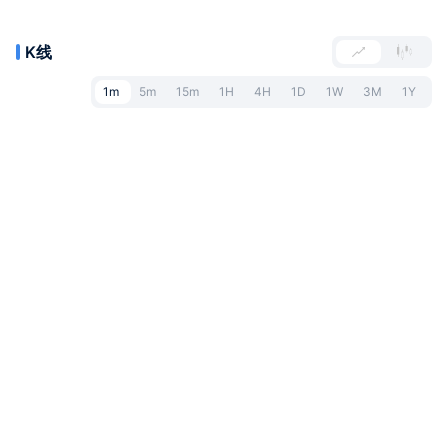
K线
1m
5m
15m
1H
4H
1D
1W
3M
1Y