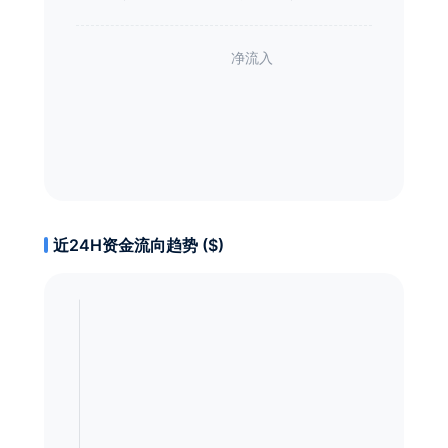
近24H资金流向趋势 ($)