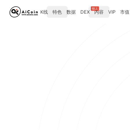
链上
K线
特色
数据
DEX
内容
VIP
市值