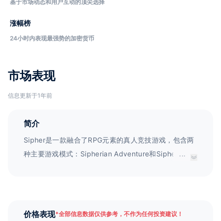
基于市场动态和用户互动的顶尖选择
涨幅榜
24小时内表现最强势的加密货币
市场表现
信息更新于1年前
简介
Sipher是一款融合了RPG元素的真人竞技游戏，包含两
种主要游戏模式：Sipherian Adventure和Sipherian
...
Brawl。在Sipherian Adventure中，玩家可以探索开放
式世界，与环境（PvE）进行互动并收集角色，完成任
务获取奖励，解锁新角色并发现Sipheria的故事。玩家
可以从事许多职业和工作，如手工艺、挖矿、设计、讲
价格表现
*
全部信息数据仅供参考，不作为任何投资建议！