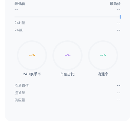
故事、导游、导游师傅、调酒师以及meme大师，并在
最低价
最高价
大型战斗中与生物和机器人作战。在Sipherian Brawl
--
--
中，玩家可以通过与其他玩家（PvP）争夺奖励和声望
24H量
--
来控制角色。参加每周、每月和季节性锦标赛以获取代
24额
--
币奖励，创建部族和公会，并招募其他人为你的事业而
战。在Sipher中，你可以按照自己的意愿参与创造世
界，尽情发挥你的想象力和创造力。
24H换手率
市值占比
流通率
流通市值
--
流通量
--
供应量
--