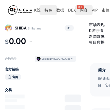
链上
K线
特色
数据
DEX
内容
VIP
市值
市场表现
SHIBA
#
-
Shibalana
K线行情
新闻媒体
0.00
$
--
项目数据
合约地址
Solana
:
Dhg9Xn...99A7pa
官方链接
简介
官网
Bits
目，它
交易
使得Bi