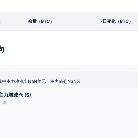
址
余量（BTC）
7日变化（BTC）
向
其中主力净流出NaN美元，主力减仓NaN%
主力增减仓 ($)