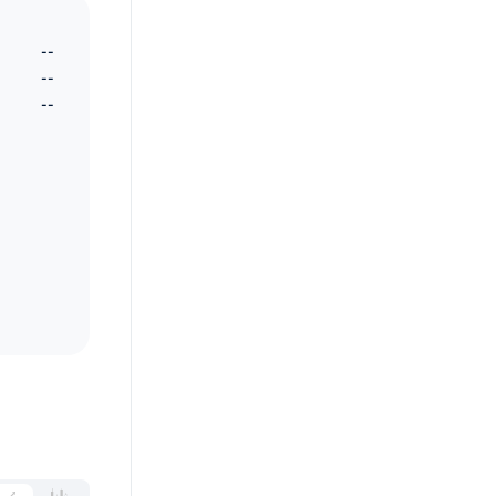
--
--
--