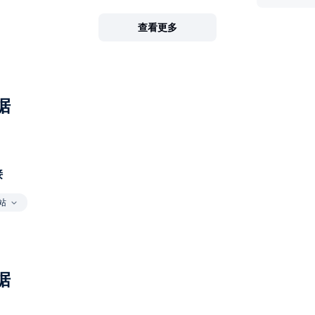
查看更多
据
接
站
据