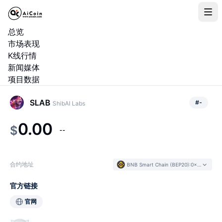
总览
市场表现
K线行情
新闻媒体
项目数据
SLAB
#
-
ShibAI Labs
0.00
$
--
合约地址
BNB Smart Chain (BEP20)
:
0x4fde...e15dd4
官方链接
官网