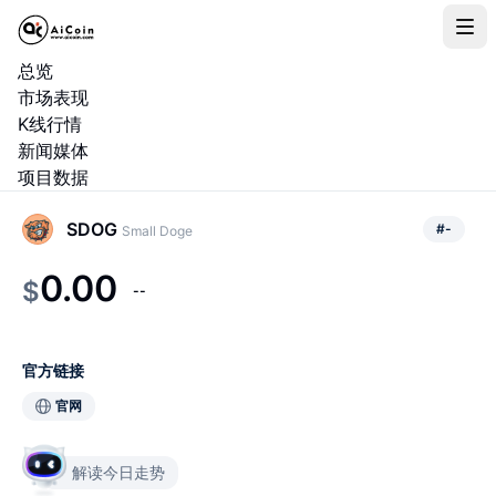
总览
市场表现
K线行情
新闻媒体
项目数据
SDOG
#
-
Small Doge
0.00
$
--
官方链接
官网
解读今日走势