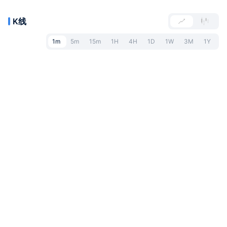
K线
1m
5m
15m
1H
4H
1D
1W
3M
1Y