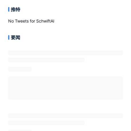
推特
No Tweets for
SchwiftAI
要闻