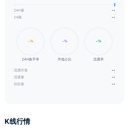
24H量
--
24额
--
24H换手率
市值占比
流通率
流通市值
--
流通量
--
供应量
--
K线行情