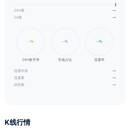
24H量
--
24额
--
24H换手率
市值占比
流通率
流通市值
--
流通量
--
供应量
--
K线行情