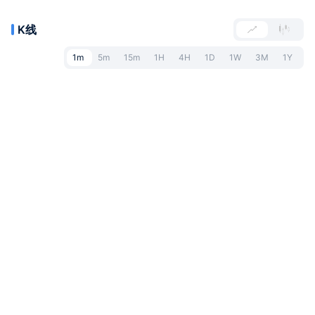
K线
1m
5m
15m
1H
4H
1D
1W
3M
1Y