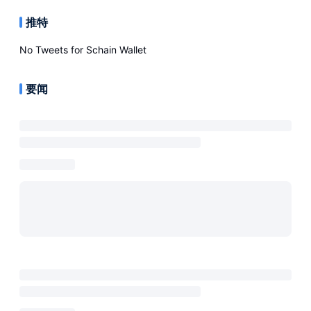
推特
No Tweets for
Schain Wallet
要闻