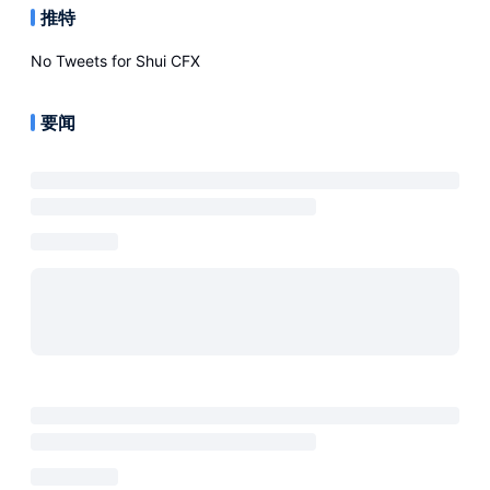
推特
No Tweets for
Shui CFX
要闻