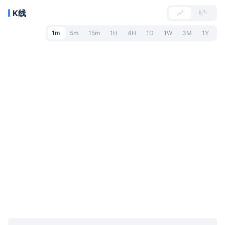
K线
1m
5m
15m
1H
4H
1D
1W
3M
1Y