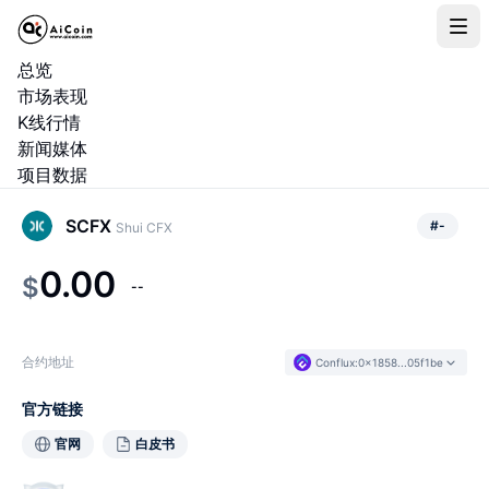
总览
市场表现
K线行情
新闻媒体
项目数据
SCFX
#
-
Shui CFX
0.00
$
--
合约地址
Conflux
:
0x1858...05f1be
官方链接
官网
白皮书