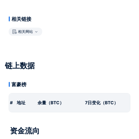
相关链接
相关网站
链上数据
富豪榜
#
地址
余量（BTC）
7日变化（BTC）
资金流向