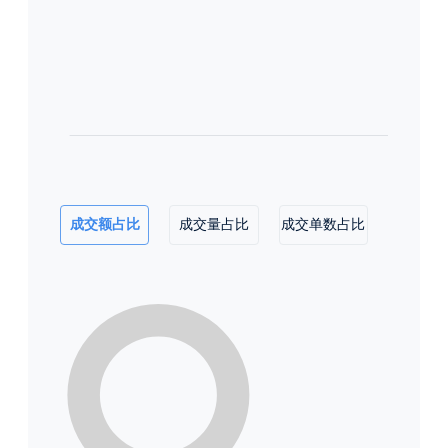
成交额占比
成交量占比
成交单数占比