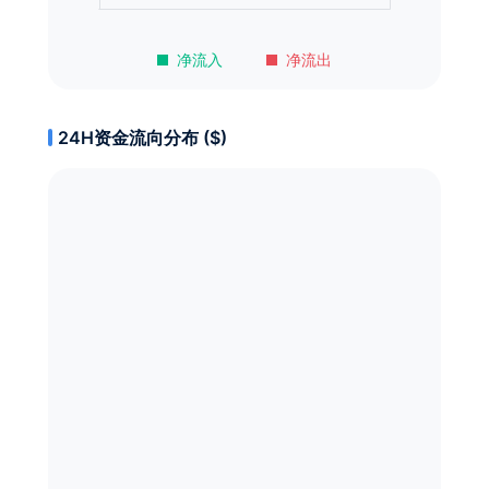
净流入
净流出
24H资金流向分布 ($)