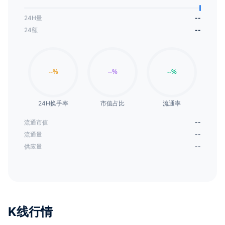
不仅降低了用户的成本，也提高了用户的投资自由度。
24H量
--
SatoBank Extreme Farming致力于为用户提供更加优
24额
--
质的DeFi产品和服务，让用户享受到更高效、更可靠、
更自由的数字金融体验。
24H换手率
市值占比
流通率
流通市值
--
流通量
--
供应量
--
K线行情