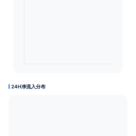
24H净流入分布