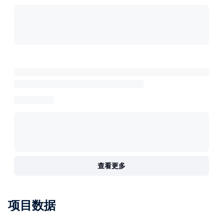
查看更多
项目数据