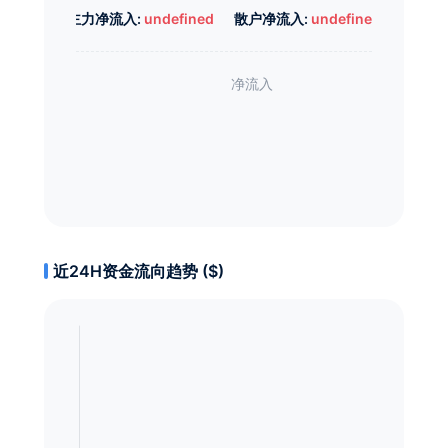
主力净流入:
undefined
散户净流入:
undefined
近24H资金流向趋势 ($)