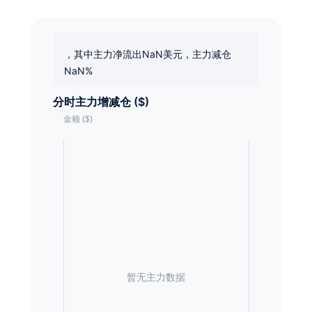
，其中主力净流出NaN美元，主力减仓
NaN%
分时主力增减仓 ($)
暂无主力数据