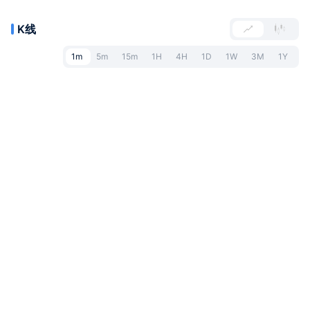
K线
1m
5m
15m
1H
4H
1D
1W
3M
1Y