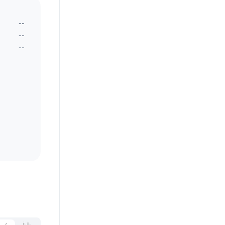
--
--
--