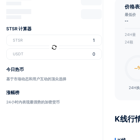
价格表
最低价
--
STSR 计算器
24H量
STSR
24额
USDT
今日热币
基于市场动态和用户互动的顶尖选择
24H
涨幅榜
24小时内表现最强势的加密货币
K线行