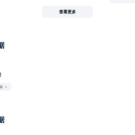
查看更多
据
接
站
据