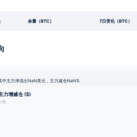
址
余量（BTC）
7日变化（BTC）
向
其中主力净流出NaN美元，主力减仓NaN%
主力增减仓 ($)