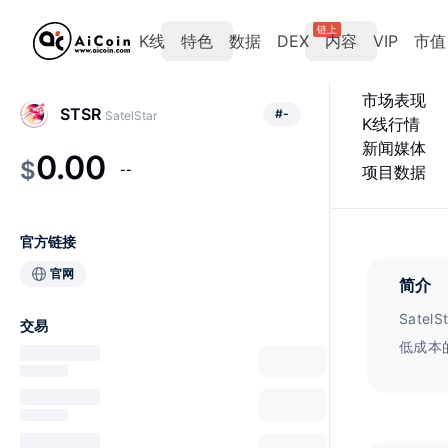
链上
K线
特色
数据
DEX
内容
VIP
市值
市场表现
STSR
#
-
SatelStar
K线行情
新闻媒体
0.00
$
--
项目数据
官方链接
官网
简介
Sat
交易
低成本
满足用