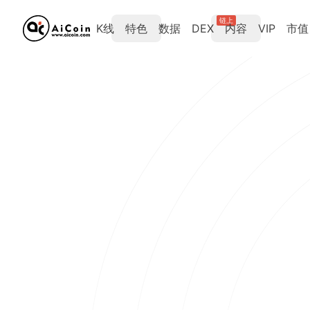
链上
K线
特色
数据
DEX
内容
VIP
市值