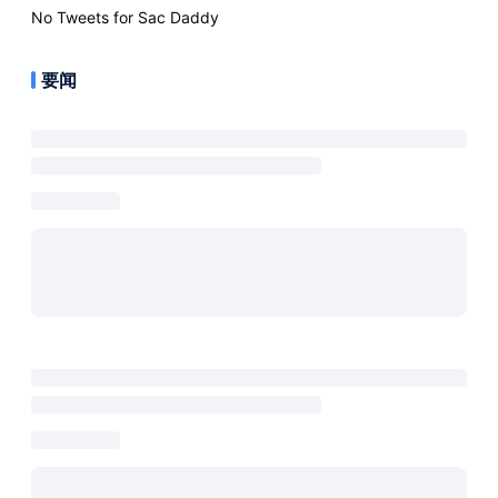
No Tweets for
Sac Daddy
要闻