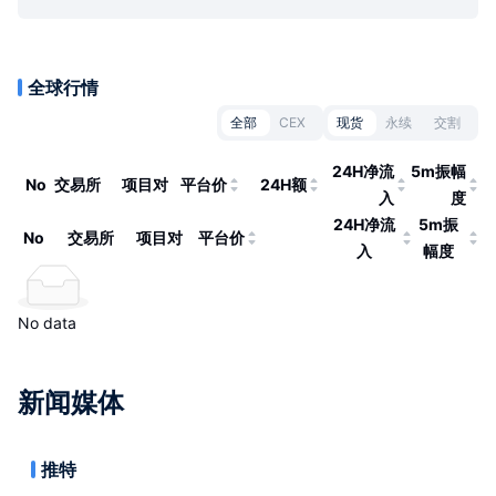
全球行情
全部
CEX
现货
永续
交割
24H净流
5m振幅
No
交易所
项目对
平台价
24H额
入
度
24H净流
5m振
No
交易所
项目对
平台价
入
幅度
No data
新闻媒体
推特