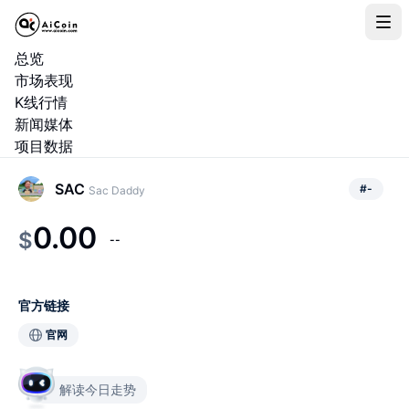
总览
市场表现
K线行情
新闻媒体
项目数据
SAC
#
-
Sac Daddy
0.00
$
--
官方链接
官网
解读今日走势