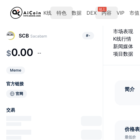
链上
K线
特色
数据
DEX
内容
VIP
市值
市场表现
SCB
#
-
Sacabam
K线行情
新闻媒体
0.00
$
--
项目数据
Meme
官方链接
简介
官网
交易
价格表
最低价