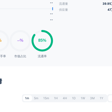
--
流通量
39.9
供应量
47
--
--
换手率
市值占比
流通率
情
1m
5m
15m
1H
4H
1D
1W
3M
1Y