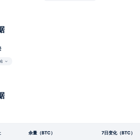
据
接
站
据
址
余量（BTC）
7日变化（BTC）