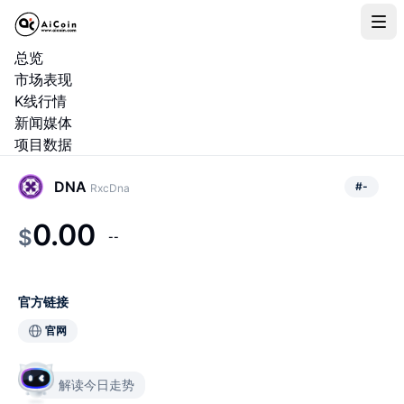
总览
市场表现
K线行情
新闻媒体
项目数据
DNA
#
-
RxcDna
0.00
$
--
官方链接
官网
解读今日走势