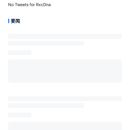
No Tweets for
RxcDna
要闻