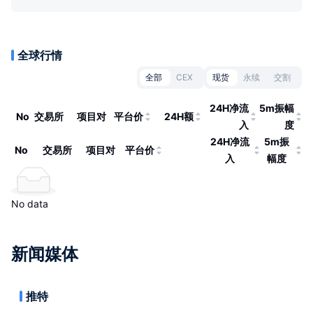
全球行情
全部
CEX
现货
永续
交割
24H净流
5m振幅
No
交易所
项目对
平台价
24H额
入
度
24H净流
5m振
No
交易所
项目对
平台价
入
幅度
No data
新闻媒体
推特