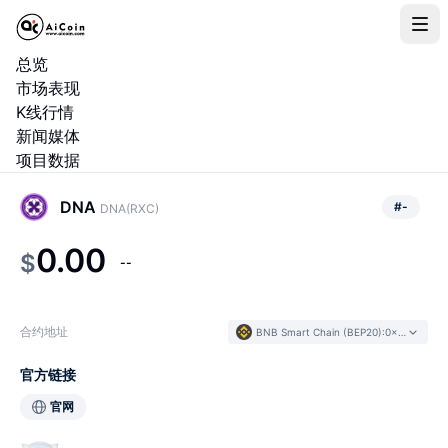
总览
市场表现
K线行情
新闻媒体
项目数据
DNA
#
-
DNA(RXC)
0.00
$
--
合约地址
BNB Smart Chain (BEP20)
:
0x444d...adee0f
官方链接
官网