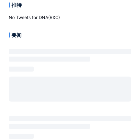
推特
No Tweets for
DNA(RXC)
要闻