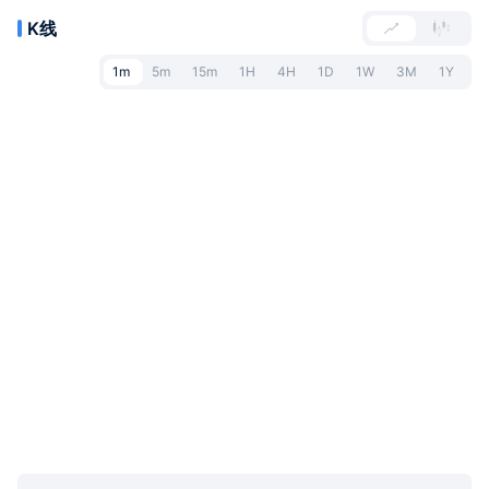
K线
1m
5m
15m
1H
4H
1D
1W
3M
1Y