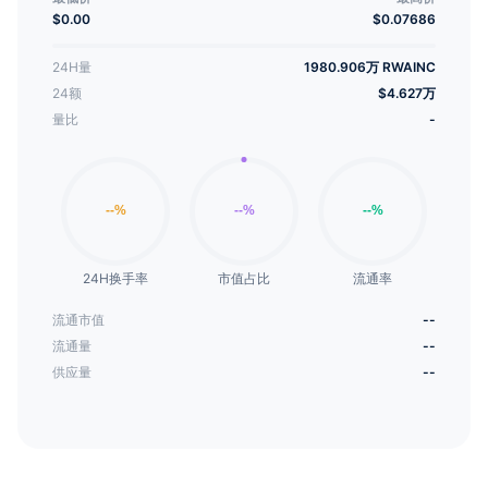
者。
$0.00
$0.07686
24H量
1980.906万 RWAINC
24额
$4.627万
量比
-
24H换手率
市值占比
流通率
流通市值
--
流通量
--
供应量
--