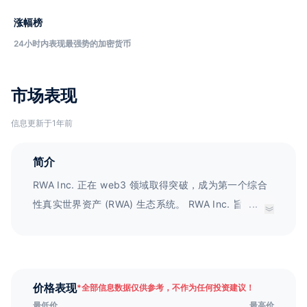
涨幅榜
24小时内表现最强势的加密货币
市场表现
信息更新于1年前
简介
RWA Inc. 正在 web3 领域取得突破，成为第一个综合
性真实世界资产 (RWA) 生态系统。 RWA Inc. 旨在架起
...
传统金融和区块链世界的桥梁，使用 $RWA，这是一种
实用代币，为其生态系统的各个部分提供动力和连接。
到 2030 年，RWA 代币化市场预计将达到 16 至 26 万
亿美元，RWA Inc. 凭借无与伦比的监管合规性和变革
价格表现
*
全部信息数据仅供参考，不作为任何投资建议！
性资产可访问性，有望成为这一数万亿美元机遇的主导
最低价
最高价