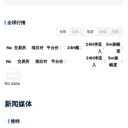
全球行情
全部
CEX
现货
永续
交割
24H净流
5m振幅
No
交易所
项目对
平台价
24H额
入
度
24H净流
5m振
No
交易所
项目对
平台价
入
幅度
No data
新闻媒体
推特