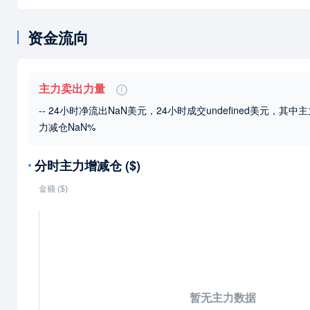
资金流向
主力卖出力量
-- 24小时净流出NaN美元，24小时成交undefined美元
，其中主
力减仓NaN%
分时主力增减仓 ($)
暂无主力数据