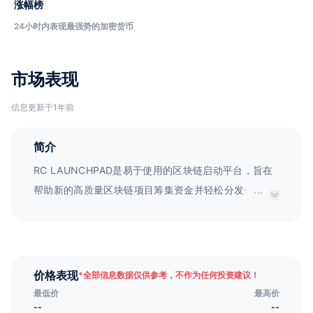
涨幅榜
24小时内表现最强势的加密货币
市场表现
信息更新于1年前
简介
RC LAUNCHPAD是易于使用的区块链启动平台，旨在
帮助新的高质量区块链项目筹集资金并轻松分发代币。
...
持有RC2可以获得每次3% RC回购，而持有RC2和最低
持有10美元的RC1的用户还可以获得3个代币奖励。
价格表现
*
全部信息数据仅供参考，不作为任何投资建议！
最低价
最高价
--
--