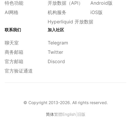
特色功能
开放数据（API）
Android版
AI网格
机构服务
iOS版
Hyperliquid 开放数据
联系我们
加入社区
聊天室
Telegram
商务邮箱
Twitter
官方邮箱
Discord
官方验证通道
© Copyright 2013-
2026
. All rights reserved.
|
简体
繁體
English
旧版