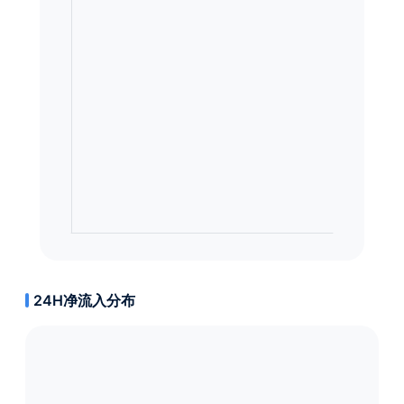
24H净流入分布