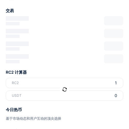
交易
RC2 计算器
RC2
USDT
今日热币
基于市场动态和用户互动的顶尖选择