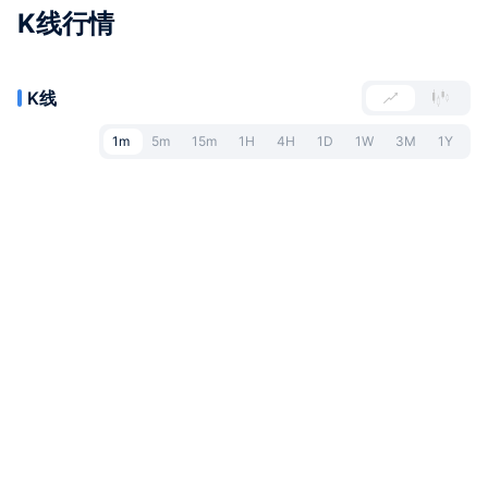
K线行情
K线
1m
5m
15m
1H
4H
1D
1W
3M
1Y