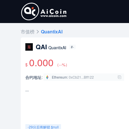
市值榜
QuantixAI
QAI
#-
QuantixAI
0.000
$
（
--
%）
合约地址:
Ethereum
:
0xCb21...Bff122
...
-29分后将解锁 $null