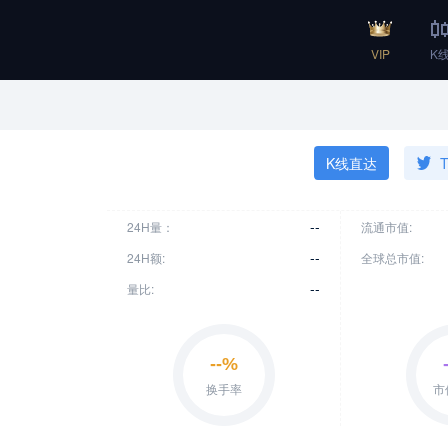
VIP
K
K线直达
T
--
24H量：
流通市值:
--
24H额:
全球总市值:
--
量比: