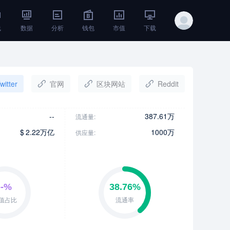
线
数据
分析
钱包
市值
下载
witter
官网
区块网站
Reddit
--
387.61万
流通量:
$
2.22万亿
1000万
供应量: