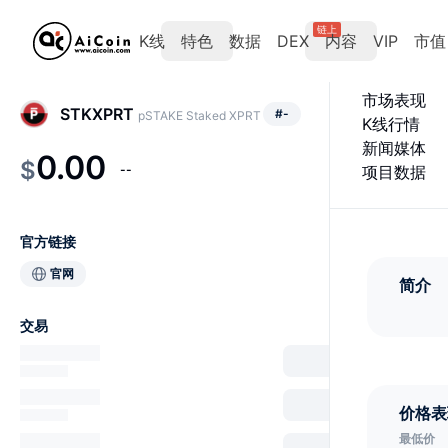
链上
K线
特色
数据
DEX
内容
VIP
市值
市场表现
STKXPRT
#
-
pSTAKE Staked XPRT
K线行情
新闻媒体
0.00
$
--
项目数据
官方链接
官网
简介
交易
价格表
最低价