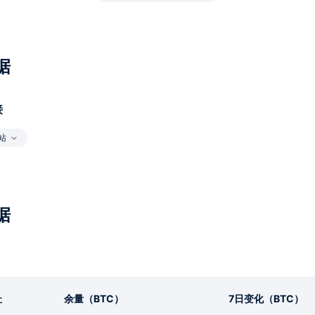
据
接
站
据
址
余量（BTC）
7日变化（BTC）