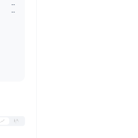
--
--