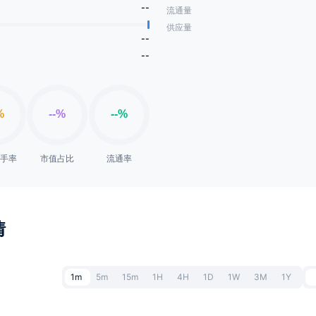
--
流通量
供应量
--
--
换手率
市值占比
流通率
情
1m
5m
15m
1H
4H
1D
1W
3M
1Y