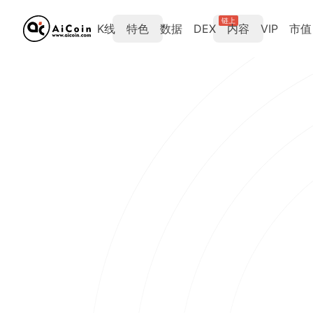
链上
K线
特色
数据
DEX
内容
VIP
市值