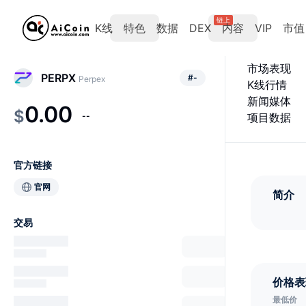
链上
K线
特色
数据
DEX
内容
VIP
市值
市场表现
PERPX
#
-
Perpex
K线行情
新闻媒体
0.00
$
--
项目数据
官方链接
官网
简介
交易
价格表
最低价