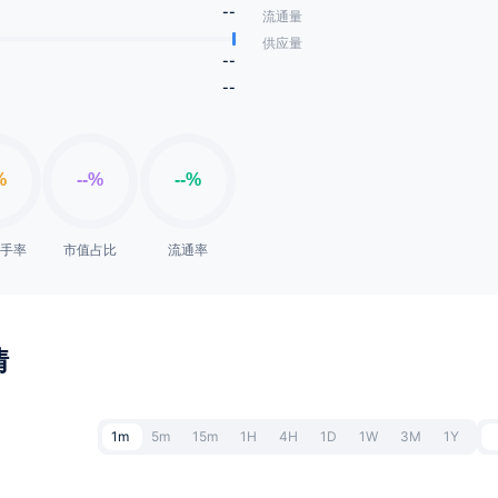
--
流通量
供应量
--
--
换手率
市值占比
流通率
情
1m
5m
15m
1H
4H
1D
1W
3M
1Y