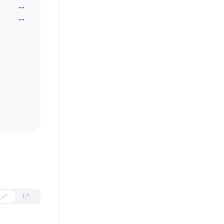
--
--