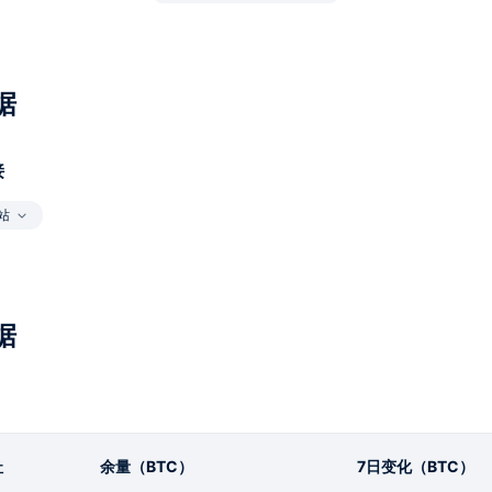
据
接
站
据
址
余量（BTC）
7日变化（BTC）