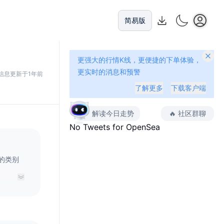
简易版
更强大的行情K线，更便捷的下单体验，
更实时的消息和预警
信息更新于1年前
了解更多
下载客户端
解读今日走势
🔥
社区群聊
No Tweets for
OpenSea
泛的类别
ion等。
用户创