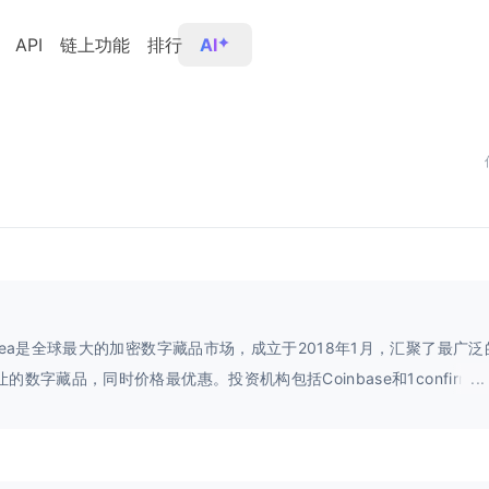
API
链上功能
排行
AI
nSea是全球最大的加密数字藏品市场，成立于2018年1月，汇聚了最广
的数字藏品，同时价格最优惠。投资机构包括Coinbase和1confirmat
...
nSea通过充满热情的用户和开发者社区获得成功，与游戏开发商合作，为
定义的线上店铺，实现自动购买、销售加密藏品。