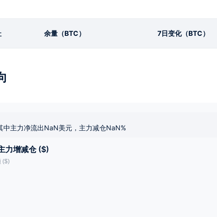
址
余量（BTC）
7日变化（BTC）
向
其中主力净流出NaN美元，主力减仓NaN%
主力增减仓 ($)