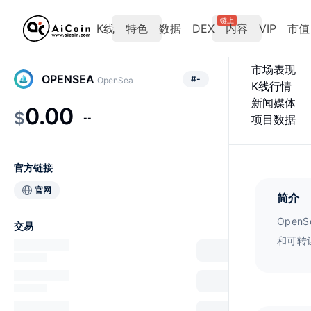
链上
K线
特色
数据
DEX
内容
VIP
市值
市场表现
OPENSEA
#
-
OpenSea
K线行情
新闻媒体
0.00
$
--
项目数据
官方链接
官网
简介
Ope
交易
和可转让
Ope
建可自