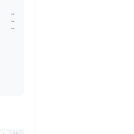
--
--
--