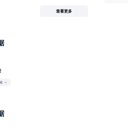
查看更多
据
接
站
据