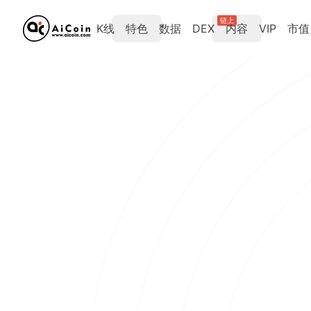
链上
K线
特色
数据
DEX
内容
VIP
市值