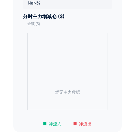
NaN%
分时主力增减仓 ($)
暂无主力数据
净流入
净流出