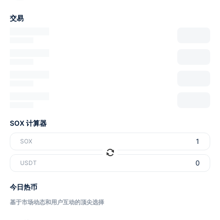
交易
SOX 计算器
SOX
USDT
今日热币
基于市场动态和用户互动的顶尖选择