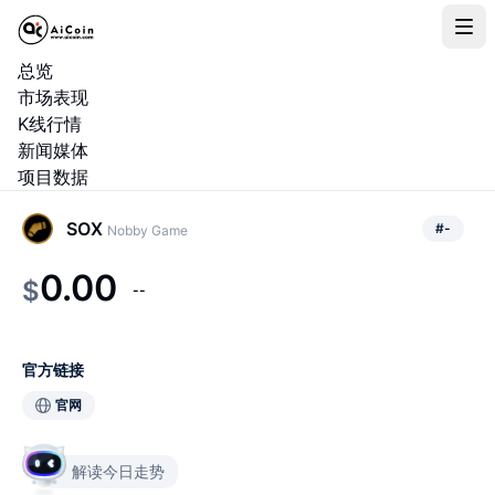
总览
市场表现
K线行情
新闻媒体
项目数据
SOX
#
-
Nobby Game
0.00
$
--
官方链接
官网
解读今日走势