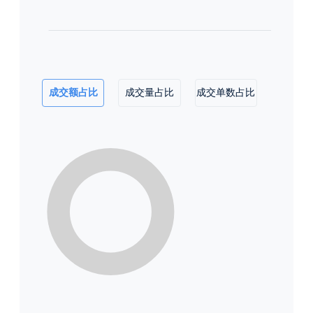
成交额占比
成交量占比
成交单数占比