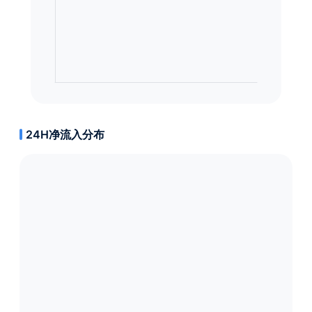
24H净流入分布