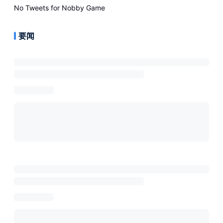
No Tweets for
Nobby Game
要闻