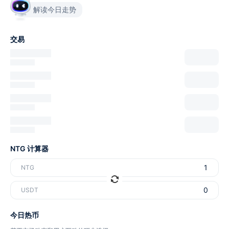
解读今日走势
交易
NTG 计算器
NTG
USDT
今日热币