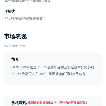
基于市场动态和用户互动的顶尖选择
涨幅榜
24小时内表现最强势的加密货币
市场表现
信息更新于1年前
简介
NEWTOWN创造了一个游戏平台和区块链技术的完美结
合，让玩家可以在游戏中享受乐趣的同时赚到收益。
价格表现
*
全部信息数据仅供参考，不作为任何投资建议！