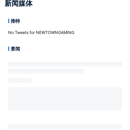
新闻媒体
推特
No Tweets for
NEWTOWNGAMING
要闻