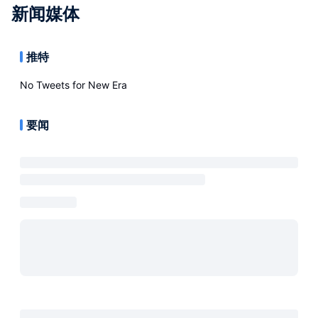
新闻媒体
推特
No Tweets for
New Era
要闻