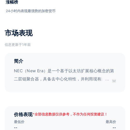
涨幅榜
24小时内表现最强势的加密货币
市场表现
信息更新于1年前
简介
NEC（New Era）是一个基于以太坊扩展核心概念的第
二层链聚合器，具备去中心化特性，并利用现有的开发
...
者社区和生态系统。
价格表现
*
全部信息数据仅供参考，不作为任何投资建议！
最低价
最高价
--
--