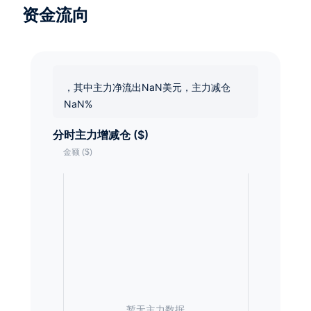
资金流向
，其中主力净流出NaN美元，主力减仓
NaN%
分时主力增减仓 ($)
暂无主力数据