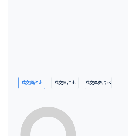
成交额占比
成交量占比
成交单数占比