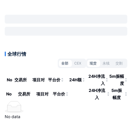
全球行情
全部
CEX
现货
永续
交割
24H净流
5m振幅
No
交易所
项目对
平台价
24H额
入
度
24H净流
5m振
No
交易所
项目对
平台价
入
幅度
No data