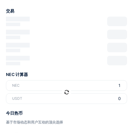
交易
NEC 计算器
NEC
USDT
今日热币
基于市场动态和用户互动的顶尖选择