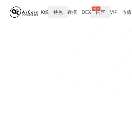
链上
K线
特色
数据
DEX
内容
VIP
市值