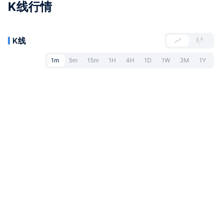
K线行情
K线
1m
5m
15m
1H
4H
1D
1W
3M
1Y