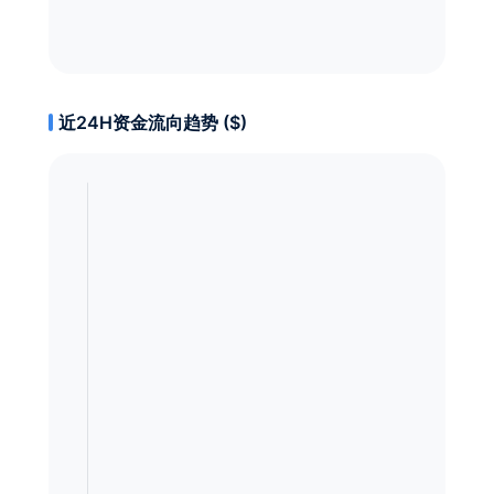
近24H资金流向趋势 ($)