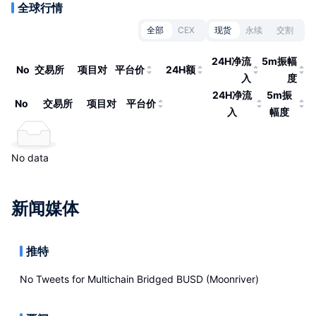
全球行情
全部
CEX
现货
永续
交割
24H净流
5m振幅
No
交易所
项目对
平台价
24H额
入
度
24H净流
5m振
No
交易所
项目对
平台价
入
幅度
No data
新闻媒体
推特
No Tweets for
Multichain Bridged BUSD (Moonriver)