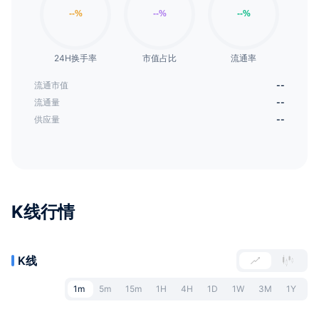
24H换手率
市值占比
流通率
流通市值
--
流通量
--
供应量
--
K线行情
K线
1m
5m
15m
1H
4H
1D
1W
3M
1Y