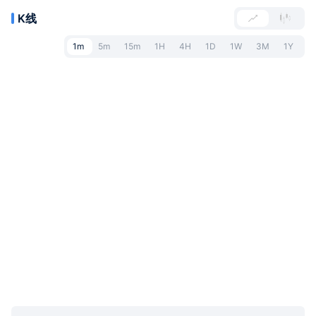
K线
1m
5m
15m
1H
4H
1D
1W
3M
1Y