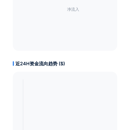
近24H资金流向趋势 ($)