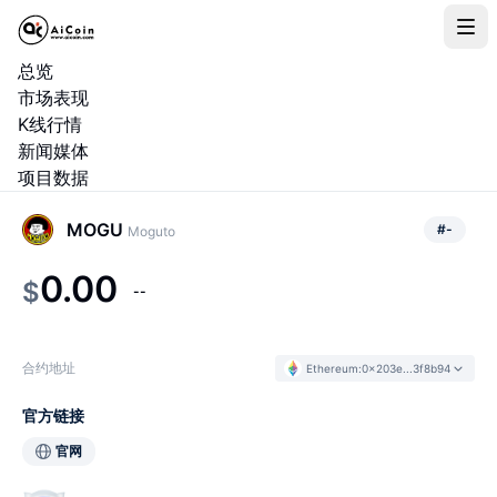
总览
市场表现
K线行情
新闻媒体
项目数据
MOGU
#
-
Moguto
0.00
$
--
合约地址
Ethereum
:
0x203e...3f8b94
官方链接
官网