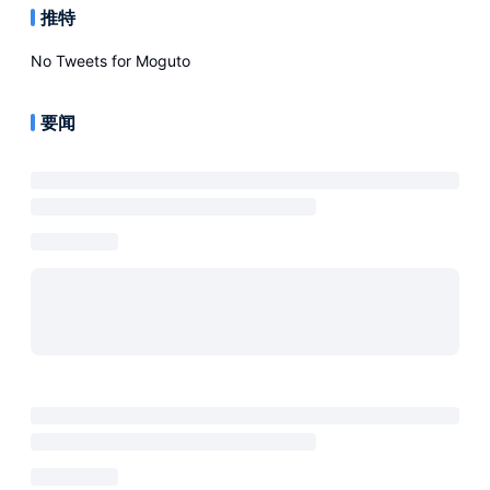
推特
No Tweets for
Moguto
要闻