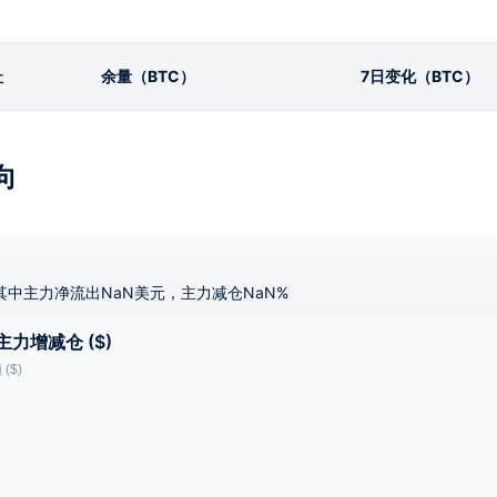
址
余量（BTC）
7日变化（BTC）
向
其中主力净流出NaN美元，主力减仓NaN%
主力增减仓 ($)