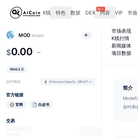
链上
K线
特色
数据
DEX
内容
VIP
市值
市场表现
MOD
#
-
Modefi
K线行情
新闻媒体
0.00
$
--
项目数据
Web3.0
合约地址
Ethereum
:
0xea1e...981d71
简介
官方链接
Mod
官网
白皮书
合约和
据，无
交易