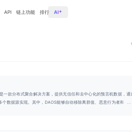
API
链上功能
排行
AI
efi是一款分布式聚合解决方案，提供无信任和去中心化的预言机数据，通
多个数据源实现。其中，DAOS能够自动移除离群值、恶意行为者和损
...
需外部交互的干涉。