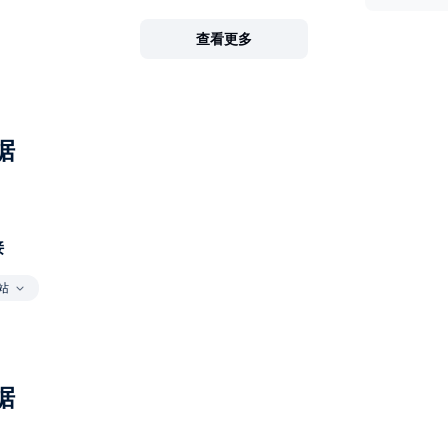
查看更多
据
接
站
据