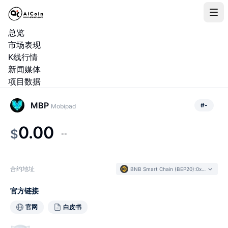
总览
市场表现
K线行情
新闻媒体
项目数据
MBP
#
-
Mobipad
0.00
$
--
合约地址
BNB Smart Chain (BEP20)
:
0xaF2F...5AFf94
官方链接
官网
白皮书