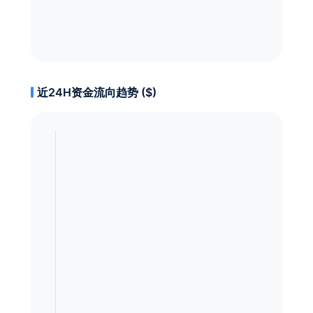
近24H资金流向趋势 ($)