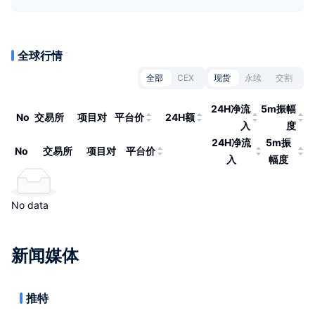
全球行情
全部
CEX
现货
永续
交割
24H净流
5m振幅
No
交易所
项目对
平台价
24H额
入
度
24H净流
5m振
No
交易所
项目对
平台价
入
幅度
No data
新闻媒体
推特