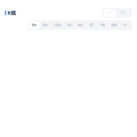
K线
1m
5m
15m
1H
4H
1D
1W
3M
1Y