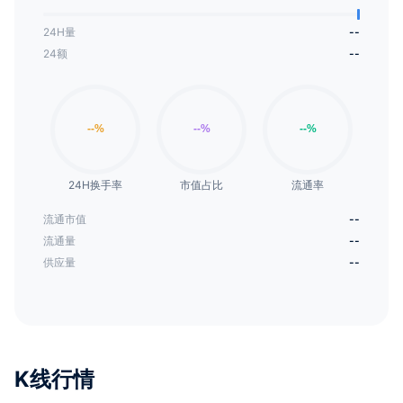
24H量
--
24额
--
24H换手率
市值占比
流通率
流通市值
--
流通量
--
供应量
--
K线行情