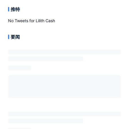
推特
No Tweets for
Lilith Cash
要闻