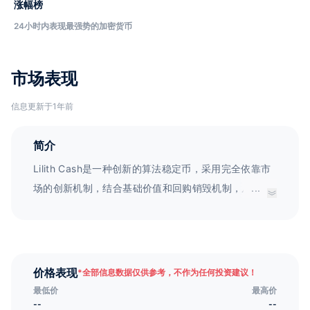
涨幅榜
24小时内表现最强势的加密货币
市场表现
信息更新于1年前
简介
Lilith Cash是一种创新的算法稳定币，采用完全依靠市
场的创新机制，结合基础价值和回购销毁机制，从而实
...
现货币供应量完全由需求决定的特点。这样的设计能够
保证用户持有时不需要担心恶性通胀，同时保持其购买
力。我们的愿景是将Lilith Cash Protocol带入世界，服
务于社区，使Lilith Cash成为广泛采用的去中心化稳定
价格表现
*
全部信息数据仅供参考，不作为任何投资建议！
币。Lilith Cash（$LLC）：一种稳定币，旨在保持价值
最低价
最高价
与1美元挂钩。
--
--