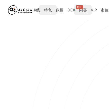
链上
K线
特色
数据
DEX
内容
VIP
市值